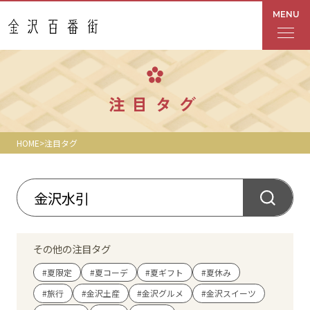
MENU
フロアガイド
注目タグ
あんと
HOME
注目タグ
Rinto
あんと西
ショップ検索
その他の注目タグ
レストラン・カフェ
#夏限定
#夏コーデ
#夏ギフト
#夏休み
#旅行
#金沢土産
#金沢グルメ
#金沢スイーツ
ショップニュース