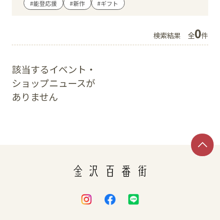
#能登応援
#新作
#ギフト
イベント
0
検索結果
全
件
アクセス・パーキング
該当するイベント・
館内サービス
ショップニュースが
ありません
施設からのお知らせ
スタッフ募集
百番街くらぶ