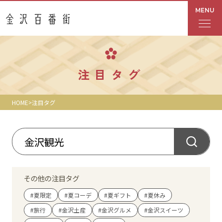
MENU
フロアガイド
注目タグ
あんと
HOME
注目タグ
Rinto
あんと西
ショップ検索
その他の注目タグ
レストラン・カフェ
#夏限定
#夏コーデ
#夏ギフト
#夏休み
#旅行
#金沢土産
#金沢グルメ
#金沢スイーツ
ショップニュース