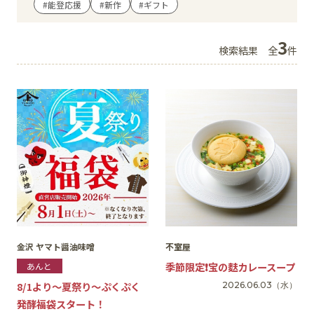
#能登応援
#新作
#ギフト
イベント
3
検索結果
全
件
アクセス・パーキング
館内サービス
施設からのお知らせ
スタッフ募集
百番街くらぶ
金沢 ヤマト醤油味噌
不室屋
季節限定❗️宝の麩カレースープ
あんと
8/1より～夏祭り～ぷくぷく
2026.06.03
（水）
発酵福袋スタート！