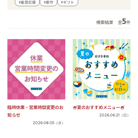
#能登応援
#新作
#ギフト
イベント
5
検索結果
全
件
アクセス・パーキング
館内サービス
施設からのお知らせ
スタッフ募集
百番街くらぶ
臨時休業・営業時間変更のお
🍧夏のおすすめメニュー🍧
知らせ
2026.06.21
（日）
2026.08.05
（水）