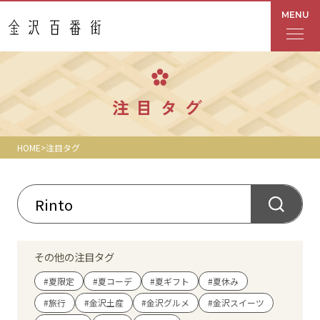
MENU
フロアガイド
注目タグ
あんと
HOME
注目タグ
Rinto
あんと西
ショップ検索
その他の注目タグ
レストラン・カフェ
#夏限定
#夏コーデ
#夏ギフト
#夏休み
#旅行
#金沢土産
#金沢グルメ
#金沢スイーツ
ショップニュース