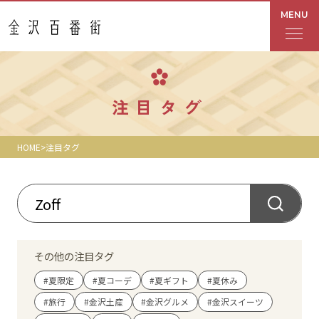
MENU
フロアガイド
注目タグ
あんと
HOME
注目タグ
Rinto
あんと西
ショップ検索
その他の注目タグ
レストラン・カフェ
#夏限定
#夏コーデ
#夏ギフト
#夏休み
#旅行
#金沢土産
#金沢グルメ
#金沢スイーツ
ショップニュース