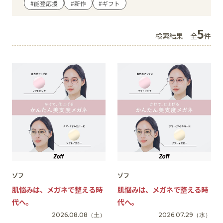
#能登応援
#新作
#ギフト
イベント
5
検索結果
全
件
アクセス・パーキング
館内サービス
施設からのお知らせ
スタッフ募集
百番街くらぶ
ゾフ
ゾフ
肌悩みは、メガネで整える時
肌悩みは、メガネで整える時
代へ。
代へ。
2026.08.08
（土）
2026.07.29
（水）