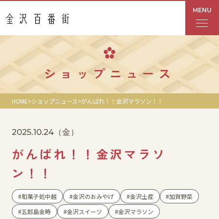
MENU
フロアガイド
ショップニュース
あんと
HOME
ショップニュース
がんばれ！！金沢マラソン！！
Rinto
2025.10.24
（金）
あんと西
がんばれ！！金沢マラソ
ショップ検索
ン！！
レストラン・カフェ
和菓子処中越
金沢のおみやげ
金沢土産
加賀野菜
五郎島金時
金沢スイーツ
金沢マラソン
ショップニュース