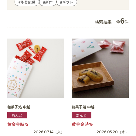
#能登応援
#新作
#ギフト
イベント
6
検索結果
全
件
アクセス・パーキング
館内サービス
施設からのお知らせ
スタッフ募集
百番街くらぶ
和菓子処 中越
和菓子処 中越
あんと
あんと
黄金金時🍠
黄金金時🍠
2026.07.14
（火）
2026.05.20
（水）