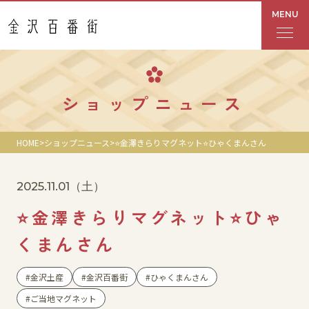
MENU
フロアガイド
ショップニュース
あんと
HOME
ショップニュース
⭐️金澤きらりマグネット⭐️ひゃくまんさん
Rinto
2025.11.01
（土）
あんと西
⭐️金澤きらりマグネット⭐️ひゃ
ショップ検索
くまんさん
レストラン・カフェ
金沢土産
金沢百番街
ひゃくまんさん
ご当地マグネット
ショップニュース