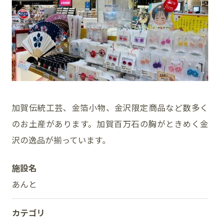
イベント
アクセス・パーキング
館内サービス
施設からのお知らせ
加賀伝統工芸、金箔小物、金沢限定商品など数多く
のお土産があります。加賀百万石の胸がときめく金
スタッフ募集
沢の逸品が揃っています。
百番街くらぶ
施設名
あんと
カテゴリ