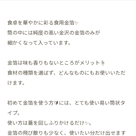
食卓を華やかに彩る食用金箔✨
SNS
筒の中には純度の高い金沢の金箔のみが
細かくなって入っています。
金箔は味も香りもないところがメリット☝️
食材の種類を選ばず、どんなものにもお使いいただ
けます。
初めて金箔を使う方🔰には、とても使い易い筒状タ
イプ。
使い方は蓋を回しふりかけるだけ✨。
金箔の飛び散りも少なく、使いたい分だけ出せます