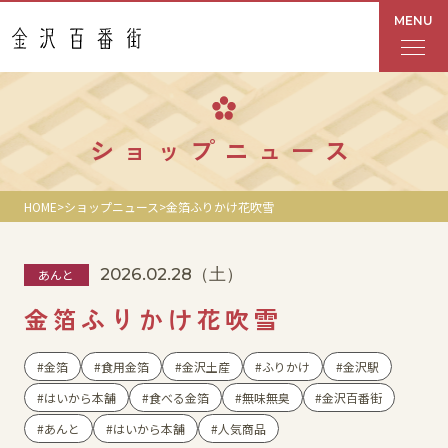
MENU
フロアガイド
ショップニュース
あんと
HOME
ショップニュース
金箔ふりかけ花吹雪
Rinto
2026.02.28
（土）
あんと
あんと西
金箔ふりかけ花吹雪
ショップ検索
金箔
食用金箔
金沢土産
ふりかけ
金沢駅
レストラン・カフェ
はいから本舗
食べる金箔
無味無臭
金沢百番街
あんと
はいから本舗
人気商品
ショップニュース