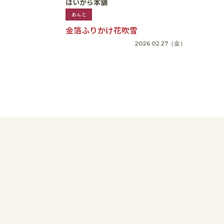
はいから本舗
あんと
金箔ふりかけ花吹雪
2026.02.27
（金）