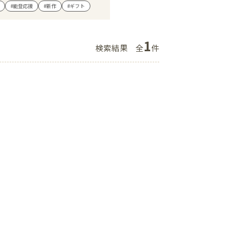
#能登応援
#新作
#ギフト
ショップニュース
イベント
1
検索結果
全
件
アクセス・パーキング
館内サービス
施設からのお知らせ
スタッフ募集
百番街くらぶ