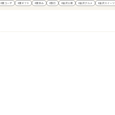
#夏コーデ
#夏ギフト
#夏休み
#旅行
#金沢土産
#金沢グルメ
#金沢スイーツ