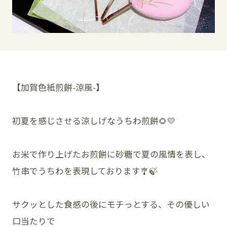
SNS
【加賀色紙煎餅-涼風-】
初夏を感じさせる涼しげなうちわ煎餅🌻💛
お米で作り上げたお煎餅に砂糖で夏の風情を表し、
竹串でうちわを表現しております🎐🍃
サクッとした食感の後にモチっとする、その優しい
口当たりで