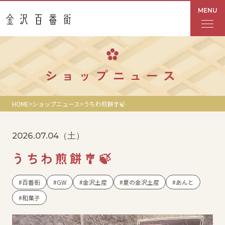
MENU
フロアガイド
ショップニュース
あんと
HOME
ショップニュース
うちわ煎餅🎐🍃
Rinto
2026.07.04
（土）
あんと西
うちわ煎餅🎐🍃
ショップ検索
百番街
GW
金沢土産
夏の金沢土産
あんと
レストラン・カフェ
和菓子
ショップニュース