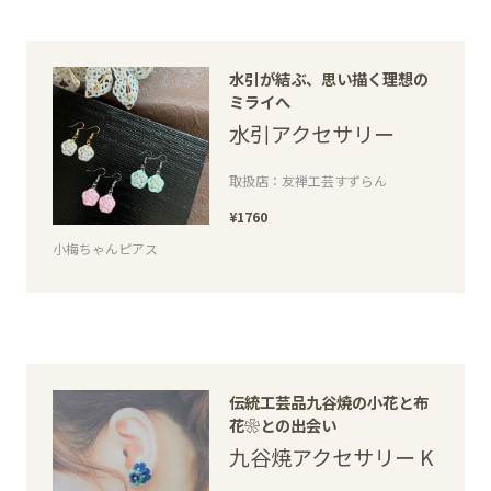
水引が結ぶ、思い描く理想の
ミライへ
水引アクセサリー
取扱店：友禅工芸すずらん
¥1760
小梅ちゃんピアス
伝統工芸品九谷焼の小花と布
花❀との出会い
九谷焼アクセサリー K