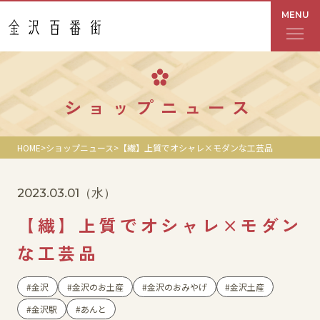
MENU
フロアガイド
ショップニュース
あんと
HOME
ショップニュース
【繊】上質でオシャレ×モダンな工芸品
Rinto
2023.03.01
（水）
あんと西
【繊】上質でオシャレ×モダン
ショップ検索
な工芸品
レストラン・カフェ
金沢
金沢のお土産
金沢のおみやげ
金沢土産
金沢駅
あんと
ショップニュース