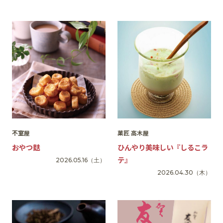
SNS
不室屋
菓匠 高木屋
おやつ麩
ひんやり美味しい『しるこラ
テ』
2026.05.16
（土）
2026.04.30
（木）