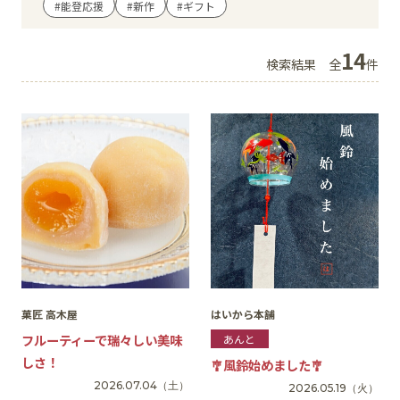
#能登応援
#新作
#ギフト
イベント
14
検索結果
全
件
アクセス・パーキング
館内サービス
施設からのお知らせ
スタッフ募集
百番街くらぶ
菓匠 高木屋
はいから本舗
フルーティーで瑞々しい美味
あんと
しさ！
🎐風鈴始めました🎐
2026.07.04
（土）
2026.05.19
（火）