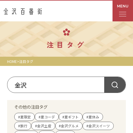
MENU
フロアガイド
注目タグ
あんと
HOME
注目タグ
Rinto
あんと西
ショップ検索
その他の注目タグ
レストラン・カフェ
#夏限定
#夏コーデ
#夏ギフト
#夏休み
#旅行
#金沢土産
#金沢グルメ
#金沢スイーツ
ショップニュース