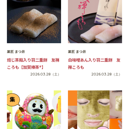
菓匠 まつ井
菓匠 まつ井
焙じ茶餡入り羽二重餅 友禅
白味噌あん入り羽二重餅 友
ころも【加賀棒茶®︎】
禅ころも
2026.03.28
（土）
2026.03.28
（土）