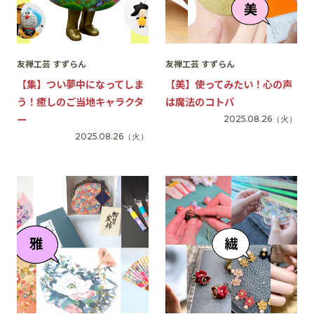
友禅工芸 すずらん
友禅工芸 すずらん
【集】つい夢中になってしま
【美】使ってみたい！心の声
う！癒しのご当地キャラクタ
は魔法のコトバ
ー
2025.08.26
（火）
2025.08.26
（火）