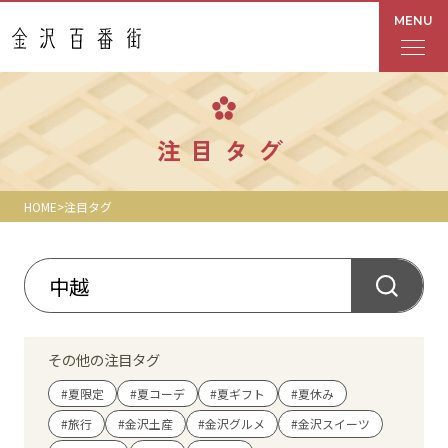
MENU
フロアガイド
注目タグ
あんと
HOME
注目タグ
Rinto
あんと西
ショップ検索
その他の注目タグ
レストラン・カフェ
#夏限定
#夏コーデ
#夏ギフト
#夏休み
#旅行
#金沢土産
#金沢グルメ
#金沢スイーツ
ショップニュース