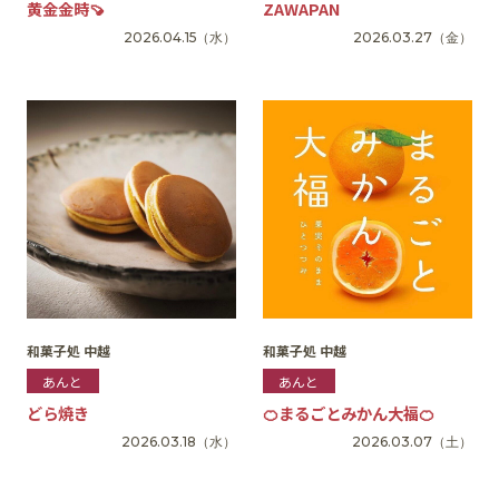
黄金金時🍠
ZAWAPAN
2026.04.15
（水）
2026.03.27
（金）
和菓子処 中越
和菓子処 中越
あんと
あんと
どら焼き
🍊まるごとみかん大福🍊
2026.03.18
（水）
2026.03.07
（土）