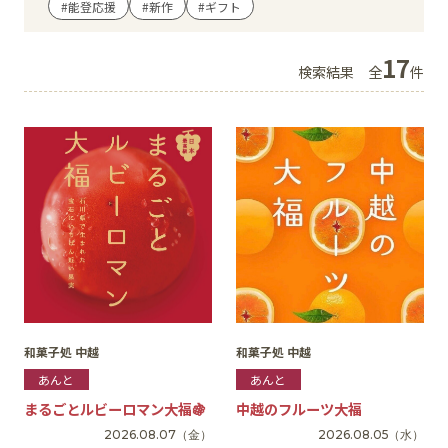
#能登応援
#新作
#ギフト
イベント
17
検索結果
全
件
アクセス・パーキング
館内サービス
施設からのお知らせ
スタッフ募集
百番街くらぶ
和菓子処 中越
和菓子処 中越
あんと
あんと
まるごとルビーロマン大福🍇
中越のフルーツ大福
2026.08.07
（金）
2026.08.05
（水）