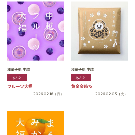
和菓子処 中越
和菓子処 中越
あんと
あんと
フルーツ大福
黄金金時🍠
2026.02.16
（月）
2026.02.03
（火）