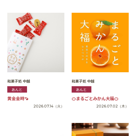
SNS
和菓子処 中越
和菓子処 中越
あんと
あんと
黄金金時🍠
🍊まるごとみかん大福🍊
2026.07.14
（火）
2026.07.02
（木）