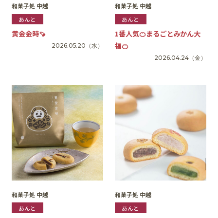
和菓子処 中越
和菓子処 中越
あんと
あんと
黄金金時🍠
1番人気🍊まるごとみかん大
福🍊
2026.05.20
（水）
2026.04.24
（金）
和菓子処 中越
和菓子処 中越
あんと
あんと