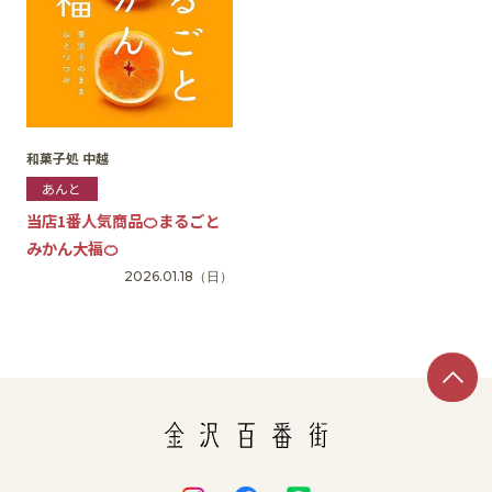
和菓子処 中越
あんと
当店1番人気商品🍊まるごと
みかん大福🍊
2026.01.18
（日）