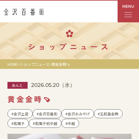
MENU
フロアガイド
ショップニュース
あんと
HOME
ショップニュース
黄金金時🍠
Rinto
2026.05.20
（水）
あんと
あんと西
黄金金時🍠
ショップ検索
金沢土産
金沢百番街
金沢おみやげ
五郎島金時
レストラン・カフェ
和菓子
和菓子処中越
中越
ショップニュース