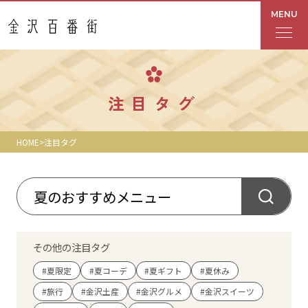
MENU
フロアガイド
注目タグ
あんと
HOME
注目タグ
Rinto
あんと西
ショップ検索
その他の注目タグ
レストラン・カフェ
#夏限定
#夏コーデ
#夏ギフト
#夏休み
#旅行
#金沢土産
#金沢グルメ
#金沢スイーツ
ショップニュース