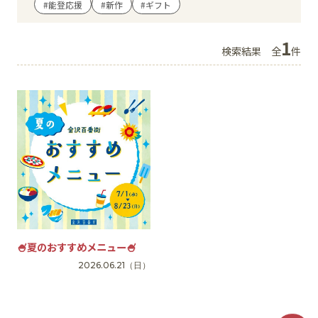
#能登応援
#新作
#ギフト
イベント
1
検索結果
全
件
アクセス・パーキング
館内サービス
施設からのお知らせ
スタッフ募集
百番街くらぶ
🍧夏のおすすめメニュー🍧
2026.06.21
（日）