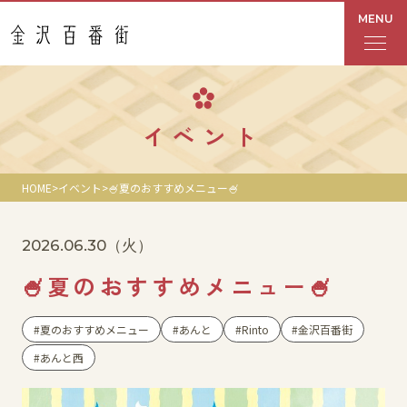
MENU
フロアガイド
イベント
あんと
HOME
イベント
🍧夏のおすすめメニュー🍧
Rinto
2026.06.30
（火）
あんと西
🍧夏のおすすめメニュー🍧
ショップ検索
夏のおすすめメニュー
あんと
Rinto
金沢百番街
レストラン・カフェ
あんと西
ショップニュース