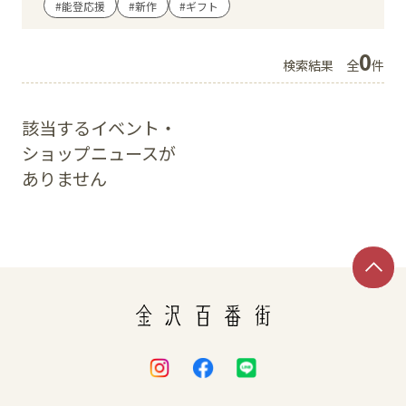
#能登応援
#新作
#ギフト
イベント
0
検索結果
全
件
アクセス・パーキング
該当するイベント・
館内サービス
ショップニュースが
ありません
施設からのお知らせ
スタッフ募集
百番街くらぶ