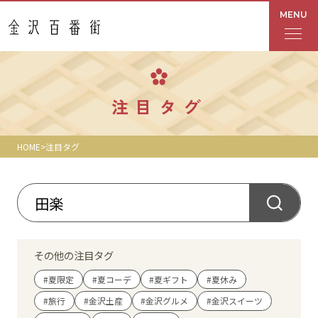
MENU
フロアガイド
注目タグ
あんと
HOME
注目タグ
Rinto
あんと西
ショップ検索
その他の注目タグ
レストラン・カフェ
#夏限定
#夏コーデ
#夏ギフト
#夏休み
#旅行
#金沢土産
#金沢グルメ
#金沢スイーツ
ショップニュース