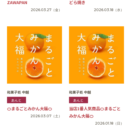
ZAWAPAN
どら焼き
2026.03.27
（金）
2026.03.18
（水）
和菓子処 中越
和菓子処 中越
あんと
あんと
🍊まるごとみかん大福🍊
当店1番人気商品🍊まるごと
みかん大福🍊
2026.03.07
（土）
2026.01.18
（日）