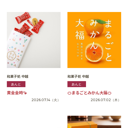
SNS
和菓子処 中越
和菓子処 中越
あんと
あんと
黄金金時🍠
🍊まるごとみかん大福🍊
2026.07.14
（火）
2026.07.02
（木）