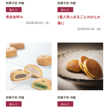
和菓子処 中越
和菓子処 中越
あんと
あんと
黄金金時🍠
1番人気🍊まるごとみかん大
福🍊
2026.05.20
（水）
2026.04.24
（金）
和菓子処 中越
和菓子処 中越
あんと
あんと