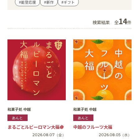
#能登応援
#新作
#ギフト
イベント
14
検索結果
全
件
アクセス・パーキング
館内サービス
施設からのお知らせ
スタッフ募集
百番街くらぶ
和菓子処 中越
和菓子処 中越
あんと
あんと
まるごとルビーロマン大福🍇
中越のフルーツ大福
2026.08.07
（金）
2026.08.05
（水）