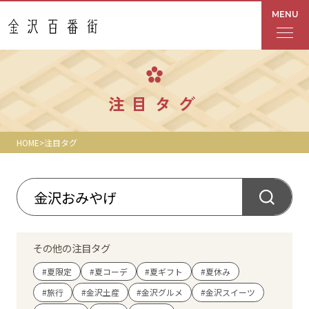
MENU
フロアガイド
注目タグ
あんと
HOME
注目タグ
Rinto
あんと西
ショップ検索
その他の注目タグ
レストラン・カフェ
#夏限定
#夏コーデ
#夏ギフト
#夏休み
#旅行
#金沢土産
#金沢グルメ
#金沢スイーツ
ショップニュース