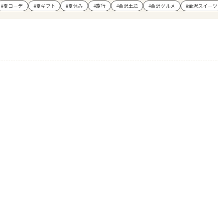
#夏コーデ
#夏ギフト
#夏休み
#旅行
#金沢土産
#金沢グルメ
#金沢スイーツ