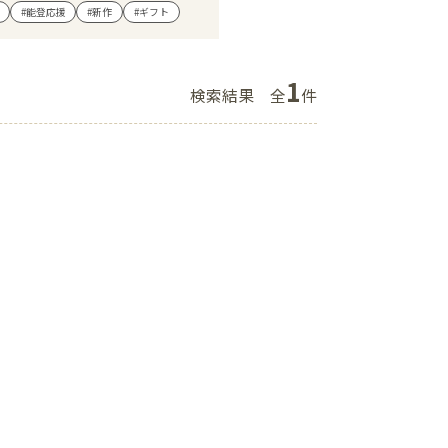
#能登応援
#新作
#ギフト
ショップニュース
イベント
1
検索結果
全
件
アクセス・パーキング
館内サービス
施設からのお知らせ
スタッフ募集
百番街くらぶ