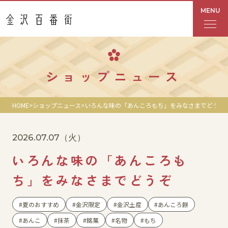
MENU
フロアガイド
ショップニュース
あんと
HOME
ショップニュース
いろんな味の「あんころもち」をみなさまでどうぞ
Rinto
2026.07.07
（火）
あんと西
いろんな味の「あんころも
ショップ検索
ち」をみなさまでどうぞ
レストラン・カフェ
夏のおすすめ
金沢限定
金沢土産
あんころ餅
あんこ
抹茶
銘菓
名物
もち
ショップニュース