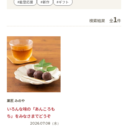
#能登応援
#新作
#ギフト
イベント
1
検索結果
全
件
アクセス・パーキング
館内サービス
施設からのお知らせ
スタッフ募集
百番街くらぶ
菓匠 みのや
いろんな味の「あんころも
ち」をみなさまでどうぞ
2026.07.08
（水）