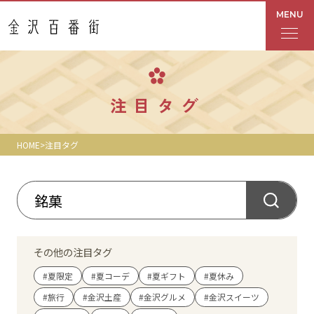
MENU
フロアガイド
注目タグ
あんと
HOME
注目タグ
Rinto
あんと西
ショップ検索
その他の注目タグ
レストラン・カフェ
#夏限定
#夏コーデ
#夏ギフト
#夏休み
#旅行
#金沢土産
#金沢グルメ
#金沢スイーツ
ショップニュース