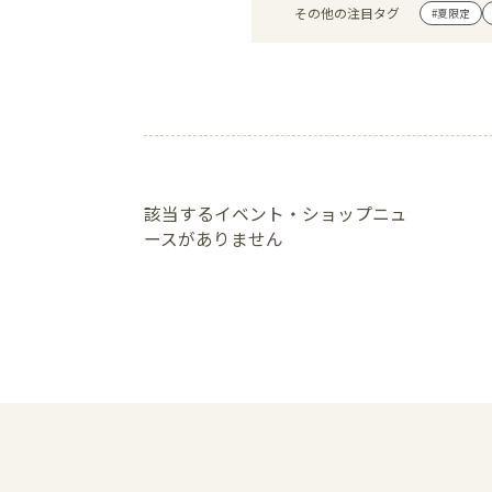
その他の注目タグ
#夏限定
該当するイベント・ショップニュ
ースがありません